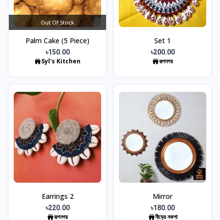
Out Of Stock
Palm Cake (5 Piece)
Set 1
৳150.00
৳200.00
Syl's Kitchen
রূপনগর
Earrings 2
Mirror
৳220.00
৳180.00
রূপনগর
নীড়ের নকশা