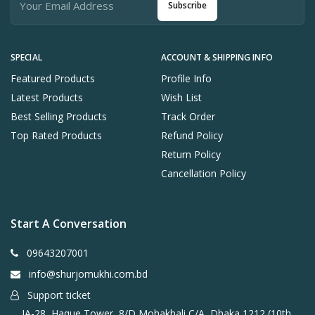
Subscribe
SPECIAL
ACCOUNT & SHIPPING INFO
Featured Products
Profile Info
Latest Products
Wish List
Best Selling Products
Track Order
Top Rated Products
Refund Policy
Return Policy
Cancellation Policy
Start A Conversation
09643207001
info@shurjomukhi.com.bd
Support ticket
JA-28, Haque Tower, 8/D Mohakhali C/A, Dhaka 1212 (10th